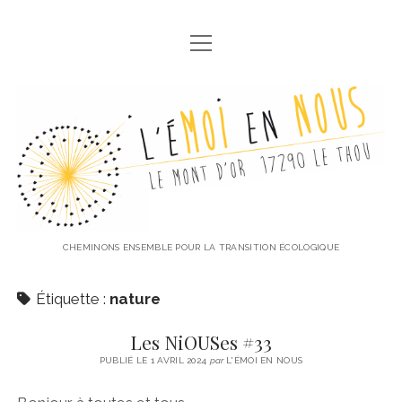
ouvrir
ACCUEIL
menu
LES NIOUSES
L'éMoi
RETOUR À LA TERRE FERME
en
RACINES
Nous
LE P’TIT FESTIVAL
ATELIERS CANIF & BARBOTINE
CHEMINONS ENSEMBLE POUR LA TRANSITION ÉCOLOGIQUE
ouvrir
NOS AUTRES TEMPS FORTS
menu
Étiquette :
nature
LA RENTRÉE DES GLACES
VOS MOTS D’OR
Les NiOUSes #33
DÉBAT CONFÉRENCE
COMMUNICATION
PUBLIÉ LE 1 AVRIL 2024
par
L'ÉMOI EN NOUS
THÉÂTRE AU JARDIN
POLITIQUE DE CONFIDENTIALITÉ