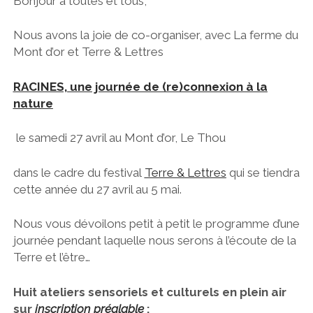
Bonjour à toutes et tous,
CONCERT AU JARDIN
CONTACTONS-NOUS
CINÉ DE PLEIN AIR
Nous avons la joie de co-organiser, avec La ferme du
COLLECTIF
Mont d’or et Terre & Lettres
A TÉLÉCHARGER
RACINES, une journée de (re)connexion à la
natur
e
OUAAA
facebook
email
le samedi 27 avril au Mont d’or, Le Thou
dans le cadre du festival
Terre & Lettres
qui se tiendra
cette année du 27 avril au 5 mai.
Nous vous dévoilons petit à petit le programme d’une
journée pendant laquelle nous serons à l’écoute de la
Terre et l’être…
Huit ateliers sensoriels et culturels en plein air
sur
inscription préalable
: