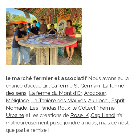
le marché fermier et associatif
Nous avons eu la
chance d’accueillir :
La ferme St Germain
,
La ferme
des sens
,
La ferme du Mont d’Or
,
Arozoaar
,
Méliglace
,
La Tanière des Mauves
,
Au Local
,
Esprit
Nomade
,
Les Pandas Roux
,
le Collectif Ferme
Urbaine
et les créations de
Rose_K
.
Cap Handi
n’a
malheureusement pu se joindre à nous, mais ce n’est
que partie remise !