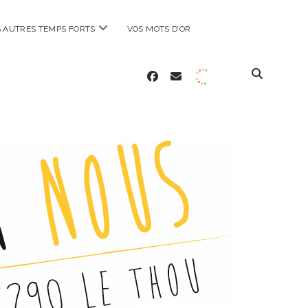
ouvrir
 AUTRES TEMPS FORTS
VOS MOTS D’OR
menu
OUAAA
facebook
email