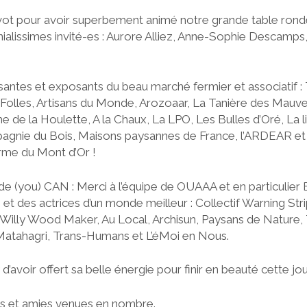
ot pour avoir superbement animé notre grande table ronde
nialissimes invité-es : Aurore Alliez, Anne-Sophie Descamps
santes et exposants du beau marché fermier et associatif : 
Folles, Artisans du Monde, Arozoaar, La Tanière des Mauves
de la Houlette, A la Chaux, La LPO, Les Bulles d’Oré, La l
pagnie du Bois, Maisons paysannes de France, l’ARDEAR et
rme du Mont d’Or !
l de (you) CAN : Merci à l’équipe de OUAAA et en particulie
et des actrices d’un monde meilleur : Collectif Warning Stri
, Willy Wood Maker, Au Local, Archisun, Paysans de Nature, 
Matahagri, Trans-Humans et L’éMoi en Nous.
d’avoir offert sa belle énergie pour finir en beauté cette jo
is et amies venues en nombre.