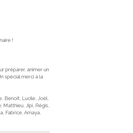
aire !
ur préparer, animer un
n spécial merci à la
, Benoît, Lucile, Joël,
 Matthieu, Jipi, Régis,
na, Fabrice, Amaya,