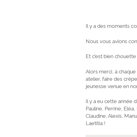
Il y a des moments c
Nous vous avions conc
Et c’est bien chouett
Alors merci, à chaque
atelier, faire des crêp
jeunesse venue en nomb
Il y a eu cette année d
Pauline, Perrine, Eléa
Claudine, Alexis, Manu
Laetitia !