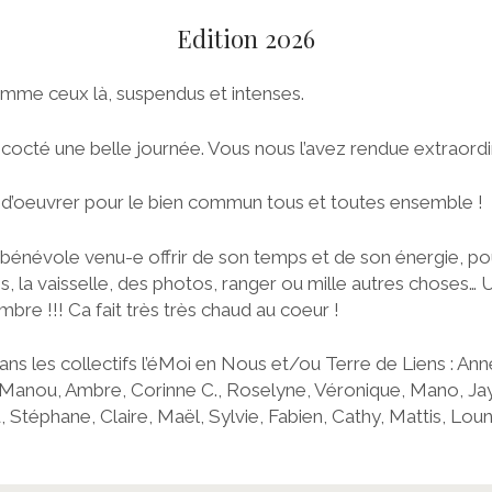
Edition 2026
omme ceux là, suspendus et intenses.
octé une belle journée. Vous nous l’avez rendue extraordin
e d’oeuvrer pour le bien commun tous et toutes ensemble !
 bénévole venu-e offrir de son temps et de son énergie, po
es, la vaisselle, des photos, ranger ou mille autres choses… U
re !!! Ca fait très très chaud au coeur !
ans les collectifs l’éMoi en Nous et/ou Terre de Liens : Anne
, Manou, Ambre, Corinne C., Roselyne, Véronique, Mano, Jay,
, Stéphane, Claire, Maël, Sylvie, Fabien, Cathy, Mattis, Lou