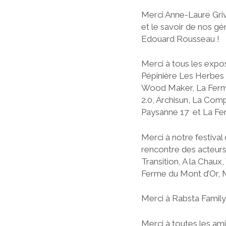
Merci Anne-Laure Griv
et le savoir de nos gé
Edouard Rousseau !
Merci à tous les expo
Pépinière Les Herbes 
Wood Maker, La Ferme 
2.0, Archisun, La Com
Paysanne 17 et La Fe
Merci à notre festiva
rencontre des acteurs 
Transition, A la Chaux
Ferme du Mont d’Or, 
Merci à Rabsta Family 
Merci à toutes les am