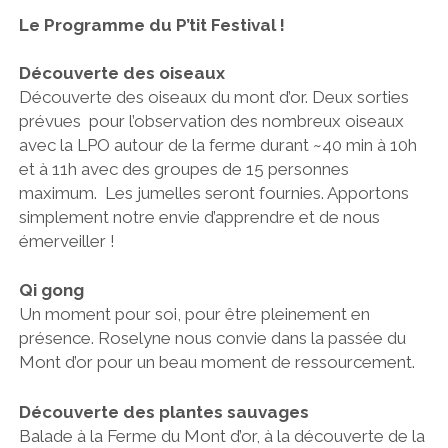
CONCERT AU JARDIN
Le Programme du P’tit Festival !
CONTACTONS-NOUS
CINÉ DE PLEIN AIR
Découverte des oiseaux
COLLECTIF
Découverte des oiseaux du mont d’or. Deux sorties
A TÉLÉCHARGER
prévues pour l’observation des nombreux oiseaux
avec la LPO autour de la ferme durant ~40 min à 10h
et à 11h avec des groupes de 15 personnes
OUAAA
facebook
email
maximum. Les jumelles seront fournies. Apportons
simplement notre envie d’apprendre et de nous
émerveiller !
Qi gong
Un moment pour soi, pour être pleinement en
présence. Roselyne nous convie dans la passée du
Mont d’or pour un beau moment de ressourcement.
Découverte des plantes sauvages
Balade à la Ferme du Mont d’or, à la découverte de la