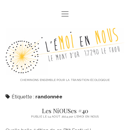
ouvrir
ACCUEIL
menu
LES NIOUSES
L'éMoi
RETOUR À LA TERRE FERME
en
RACINES
Nous
LE P’TIT FESTIVAL
ATELIERS CANIF & BARBOTINE
CHEMINONS ENSEMBLE POUR LA TRANSITION ÉCOLOGIQUE
ouvrir
NOS AUTRES TEMPS FORTS
menu
Étiquette :
randonnée
LA RENTRÉE DES GLACES
VOS MOTS D’OR
Les NiOUSes #40
DÉBAT CONFÉRENCE
COMMUNICATION
PUBLIÉ LE 14 AOÛT 2024
par
L'ÉMOI EN NOUS
THÉÂTRE AU JARDIN
POLITIQUE DE CONFIDENTIALITÉ