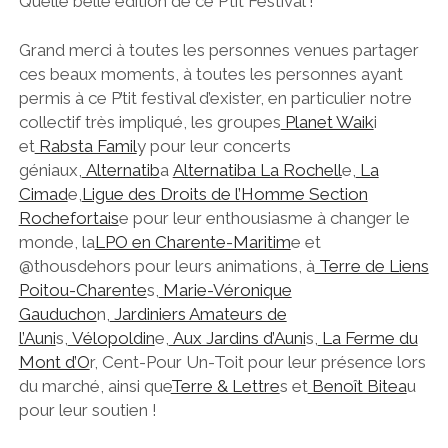
Quelle belle édition de ce P’tit Festival !
CONCERT AU JARDIN
CONTACTONS-NOUS
CINÉ DE PLEIN AIR
Grand merci à toutes les personnes venues partager
COLLECTIF
ces beaux moments, à toutes les personnes ayant
permis à ce P’tit festival d’exister, en particulier notre
A TÉLÉCHARGER
collectif très impliqué, les groupes
Planet Waik
i
et
Rabsta Famil
y pour leur concerts
géniaux,
Alternatib
a
Alternatiba La Rochell
e,
La
OUAAA
facebook
email
Cimad
e,
Ligue des Droits de l’Homme Section
Rochefortais
e pour leur enthousiasme à changer le
monde, la
LPO en Charente-Maritim
e et
@thousdehors pour leurs animations, à
Terre de Liens
Poitou-Charente
s,
Marie-Véronique
Gauducho
n,
Jardiniers Amateurs de
l’Auni
s,
Vélopoldin
e,
Aux Jardins d’Auni
s,
La Ferme du
Mont d’O
r, Cent-Pour Un-Toit pour leur présence lors
du marché, ainsi que
Terre & Lettre
s et
Benoît Bitea
u
pour leur soutien !