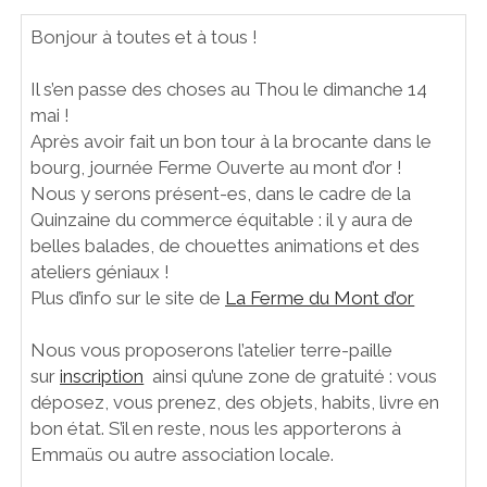
CONCERT AU JARDIN
CONTACTONS-NOUS
Bonjour à toutes et à tous !
CINÉ DE PLEIN AIR
COLLECTIF
Il s’en passe des choses au Thou le dimanche 14
mai !
A TÉLÉCHARGER
Après avoir fait un bon tour à la brocante dans le
bourg, journée Ferme Ouverte au mont d’or !
OUAAA
facebook
email
Nous y serons présent-es, dans le cadre de la
Quinzaine du commerce équitable : il y aura de
belles balades, de chouettes animations et des
ateliers géniaux !
Plus d’info sur le site de
La Ferme du Mont d’or
Nous vous proposerons l’atelier terre-paille
sur
inscription
ainsi qu’une zone de gratuité : vous
déposez, vous prenez, des objets, habits, livre en
bon état. S’il en reste, nous les apporterons à
Emmaüs ou autre association locale.