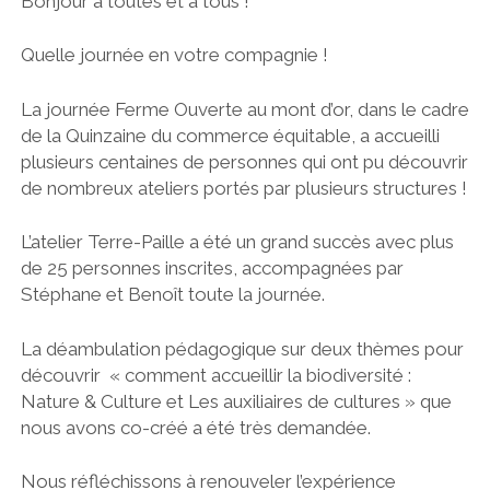
Bonjour à toutes et à tous !
CONCERT AU JARDIN
CONTACTONS-NOUS
CINÉ DE PLEIN AIR
Quelle journée en votre compagnie !
COLLECTIF
La journée Ferme Ouverte au mont d’or, dans le cadre
A TÉLÉCHARGER
de la Quinzaine du commerce équitable, a accueilli
plusieurs centaines de personnes qui ont pu découvrir
de nombreux ateliers portés par plusieurs structures !
OUAAA
facebook
email
L’atelier Terre-Paille a été un grand succès avec plus
de 25 personnes inscrites, accompagnées par
Stéphane et Benoît toute la journée.
La déambulation pédagogique sur deux thèmes pour
découvrir « comment accueillir la biodiversité :
Nature & Culture et Les auxiliaires de cultures » que
nous avons co-créé a été très demandée.
Nous réfléchissons à renouveler l’expérience