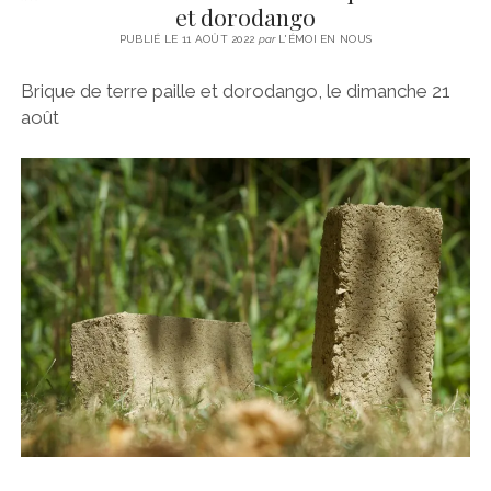
et dorodango
PUBLIÉ LE 11 AOÛT 2022
par
L'ÉMOI EN NOUS
Brique de terre paille et dorodango, le dimanche 21
août