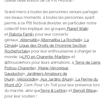
Quelle belle édition de ce P’tit Festival !
CONCERT AU JARDIN
CONTACTONS-NOUS
CINÉ DE PLEIN AIR
Grand merci à toutes les personnes venues partager
COLLECTIF
ces beaux moments, à toutes les personnes ayant
permis à ce P’tit festival d’exister, en particulier notre
A TÉLÉCHARGER
collectif très impliqué, les groupes
Planet Waik
i
et
Rabsta Famil
y pour leur concerts
géniaux,
Alternatib
a
Alternatiba La Rochell
e,
La
OUAAA
facebook
email
Cimad
e,
Ligue des Droits de l’Homme Section
Rochefortais
e pour leur enthousiasme à changer le
monde, la
LPO en Charente-Maritim
e et
@thousdehors pour leurs animations, à
Terre de Liens
Poitou-Charente
s,
Marie-Véronique
Gauducho
n,
Jardiniers Amateurs de
l’Auni
s,
Vélopoldin
e,
Aux Jardins d’Auni
s,
La Ferme du
Mont d’O
r, Cent-Pour Un-Toit pour leur présence lors
du marché, ainsi que
Terre & Lettre
s et
Benoît Bitea
u
pour leur soutien !